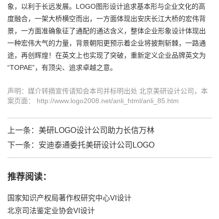
象，以利于长远发展。LOGO图形设计追求基本形与企业文化的高
度融合，一架大桥横空而出，一方面体现出安庆长江大桥的宏伟背
景，一方面准确象征了通配的通达含义，整体
企业形象设计
体现出
一种宏伟大气的力量，背景朝阳更预示着企业将披荆斩棘，一路通
途，再创辉煌！在英文上也实现了突破，重新定义企业品牌英文为
“TOPAE”，有顶尖、追求卓越之意。
声明：媒介转摘宣传请知会本司并标明出处 北京美研设计公司，本
案页面： http://www.logo2008.net/anli_html/anli_85.htm
上一条：
美研LOGO设计公司助力长信万林
下一条：
安迪泰通委托美研设计公司LOGO
推荐阅读：
国家知识产权局著作权研究中心VI设计
北京司法鉴定业协会VI设计