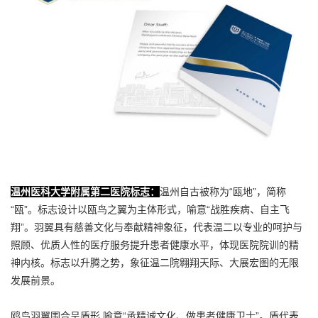
温州医科大学附属第二医院标志：
温州自古被称为“瓯地”，简称
“瓯”。标志设计以瓯鸟之翼为主体形式，喻意“战胜疾病、自主飞
翔”。羽翼具有慈善文化与奉献精神象征，代表温二以专业的呵护与
照顾、优质人性的医疗服务提升患者健康水平，体现医院院训的精
神内核。标志以升腾之势，象征温二院翱翔天际、大展宏图的无限
发展前景。
鸥鸟羽翼围合呈盾形,喻意“承精诚文化、做患者健康卫士”。盾代表