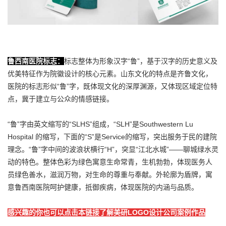
鲁西南医院标志：
标志整体为形象汉字“鲁”，基于汉字的历史意义及
优美特征作为院徽设计的核心元素。山东文化的特点是齐鲁文化，
医院的标志形似“鲁”字，既体现文化的深厚渊源，又体现区域定位特
点，冀于建立与公众的情感链接。
“鲁”字由英文缩写的“SLHS”组成，“SLH”是Southwestern Lu
Hospital 的缩写，下面的“S”是Service的缩写，突出服务于民的建院
理念。“鲁”字中间的波浪状横行“H”，突显“江北水城”——聊城绿水灵
动的特色。整体色彩为绿色寓意生命常青，生机勃勃，体现医务人
员绿色善水，滋润万物，对生命的尊重与奉献。外轮廓为盾牌，寓
意鲁西南医院呵护健康，抵御疾病，体现医院的内涵与品质。
感兴趣的你也可以点击本链接了解美研LOGO设计公司案例作品