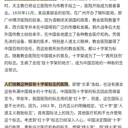
时，天主教已将设立医院作为传教手段之一，医院开始成为慈善事
业。1835年11月，来自美部会的伯驾，在广州开办了眼科医局，即
广州博济医院的前身。因为清朝闭关锁国的政策，教会医院数量不
多，西方医学并未在中国得到广泛的传播和发展。鸦片战争后大批
外国传教士纷纷来华，在中国各地建立了各种教会医疗机构。凭借
先进的设备、精湛的医术，特别是人道主义精神，教会医院赢得了
中国百姓的信任，而这些救死扶伤的教会医院，都以十字架为标
志。随着教会医院在中国城乡的普及，十字架成为了一个“救死扶伤”
的标志。生病了去找“挂十字架的地方”，成为中国百姓的一种新的生
活常识。
人们信赖这种挂有十字架标志的医院
，即使“文革”浩劫，也没有挪去
这些布满中国城乡的十字标志，中国医院十字架的标志因此而保留
至今。早些年，我国医院的标志用的是“红十字”，但是，这在国际上
是不允许的。因为，1863 年，日内瓦公约明确规定，“红十字”是“人
道主义救助标志”，具有国际法上的效力，其他医疗机构不允许使用
这个标志。考虑到“红十字”标志已经深入人心，中国决定围绕“十字”
进行构思，重新设计医疗机构的标志。想用“绿十字”，但“绿十字”标