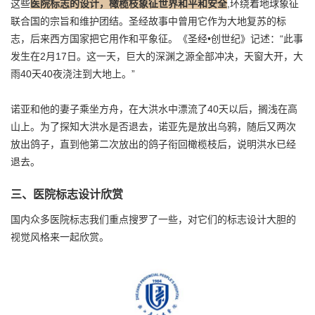
这些
医院标志的设计，橄榄枝象征世界和平和安全
,环绕着地球象征
联合国的宗旨和维护团结。圣经故事中曾用它作为大地复苏的标
志，后来西方国家把它用作和平象征。《圣经•创世纪》记述：“此事
发生在2月17日。这一天，巨大的深渊之源全部冲决，天窗大开，大
雨40天40夜浇注到大地上。”
诺亚和他的妻子乘坐方舟，在大洪水中漂流了40天以后，搁浅在高
山上。为了探知大洪水是否退去，诺亚先是放出乌鸦，随后又两次
放出鸽子，直到他第二次放出的鸽子衔回橄榄枝后，说明洪水已经
退去。
三、医院标志设计欣赏
国内众多医院标志我们重点搜罗了一些，对它们的标志设计大胆的
视觉风格来一起欣赏。