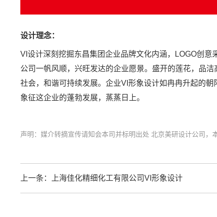
设计理念：
VI设计
深刻挖掘东昌集团企业品牌文化内涵，LOGO创
公司一帆风顺，兴旺发达的企业愿景。盛开的莲花，品洁
社会，和谐可持续发展。企业VI形象设计如冉冉升起的
象征这企业的蓬勃发展，蒸蒸日上。
声明：媒介转摘宣传请知会本司并标明出处 北京美研设计公司，本案页面： http://
上一条：
上海佳化精细化工有限公司VI形象设计