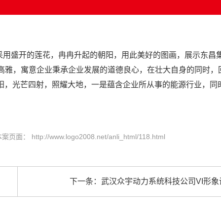
意采用盛开的莲花，冉冉升起的朝阳，用此美好的图画，展示东昌
高雅，寓意企业秉承企业发展的道德良心，在壮大自身的同时，
朝阳，光芒四射，照耀大地，一是蕴含企业所从事的能源行业，同
www.logo2008.net/anli_html/118.html
下一条：
武汉众宇动力系统科技公司VI形象