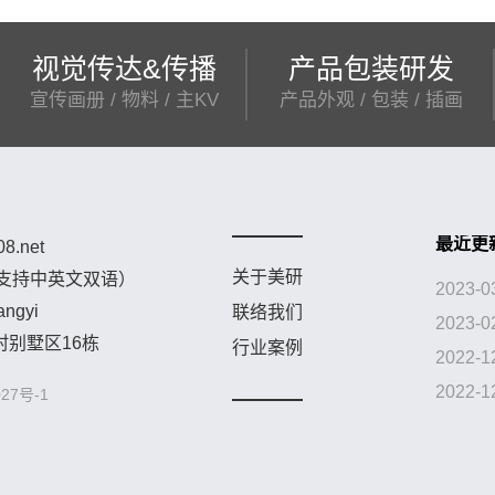
视觉传达&传播
产品包装研发
宣传画册 / 物料 / 主KV
产品外观 / 包装 / 插画
8.net
关于美研
8（支持中英文双语）
ngyi
联络我们
别墅区16栋
行业案例
27号-1