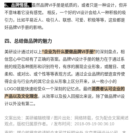
6、品牌情感。
虽然品牌VI手册是纸质的，或者只是一种设计，但并
不意味着它没有感觉。 相反，一个好的VI设计会给人一种积极的吸
引力，比如平易近人、吸引人、联想、可爱、积极等等，这些都是
好品牌VI手册的影响。
四、总结做品牌的魅力
美研设计通过对以上
“企业为什么要做品牌VI手册”
的深刻盘点，相
信您心中已经有了正确的答案。品牌VI设计手册的魅力在于通过系
统的规范各种图形和识别符号，有序的展现企业形象，或醒目、或
柔和、或对比、或个性等等表现方式。通过企业品牌的塑造宣传使
得企业与行业内的其它企业从形象上区分开来，从一枚小小的
LOGO就能快速给受众一个深刻的记忆点。最终
消费者
认可企业的
产品以及文化理念
，从效率以及投入回报比来说，除了做品牌VI设
计以外没有第二。
文案出处：美研编辑梳理 / 图片出处：网络转载，仅为配合文案阐述
观点，版权归属原作者。 / 发布时间：2018-09-19 00:36:10
声明：媒介转摘宣传请知会本司并标明出处 北京美研设计公司，本