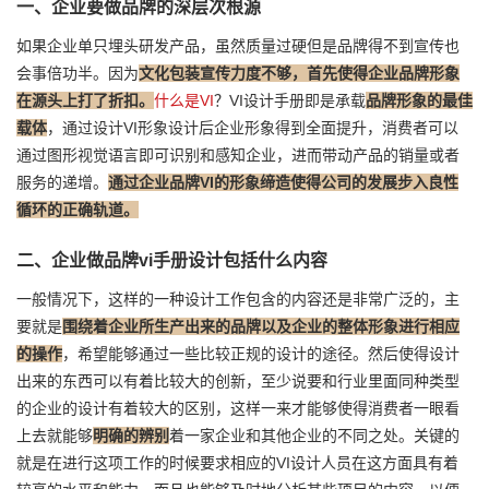
一、企业要做品牌的深层次根源
如果企业单只埋头研发产品，虽然质量过硬但是品牌得不到宣传也
会事倍功半。因为
文化包装宣传力度不够，首先使得企业品牌形象
在源头上打了折扣。
什么是VI
？VI设计手册即是承载
品牌形象的最佳
载体
，通过设计VI形象设计后企业形象得到全面提升，消费者可以
通过图形视觉语言即可识别和感知企业，进而带动产品的销量或者
服务的递增。
通过企业品牌VI的形象缔造使得公司的发展步入良性
循环的正确轨道。
二、企业做品牌vi手册设计包括什么内容
一般情况下，这样的一种设计工作包含的内容还是非常广泛的，主
要就是
围绕着企业所生产出来的品牌以及企业的整体形象进行相应
的操作
，希望能够通过一些比较正规的设计的途径。然后使得设计
出来的东西可以有着比较大的创新，至少说要和行业里面同种类型
的企业的设计有着较大的区别，这样一来才能够使得消费者一眼看
上去就能够
明确的辨别
着一家企业和其他企业的不同之处。关键的
就是在进行这项工作的时候要求相应的VI设计人员在这方面具有着