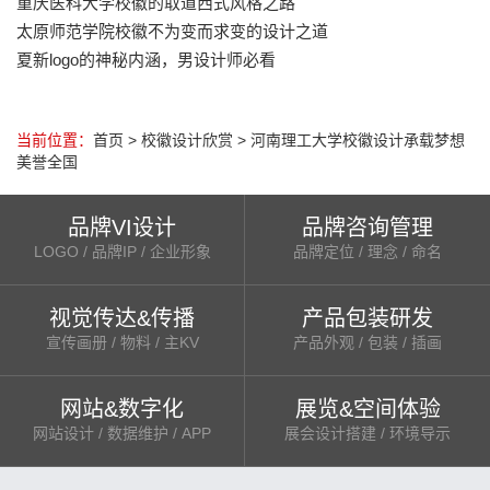
重庆医科大学校徽的取道西式风格之路
太原师范学院校徽不为变而求变的设计之道
夏新logo的神秘内涵，男设计师必看
当前位置：
首页
>
校徽设计欣赏
>
河南理工大学校徽设计承载梦想
美誉全国
品牌VI设计
品牌咨询管理
LOGO / 品牌IP / 企业形象
品牌定位 / 理念 / 命名
视觉传达&传播
产品包装研发
宣传画册 / 物料 / 主KV
产品外观 / 包装 / 插画
网站&数字化
展览&空间体验
网站设计 / 数据维护 / APP
展会设计搭建 / 环境导示