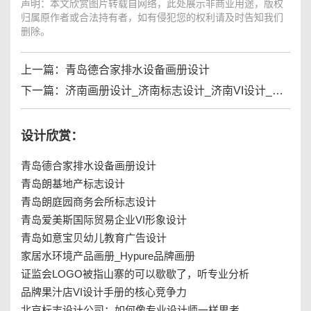
声明：本文欣赏图片转载自网络，此处展示非商业用途，版权
归属原作者或合法持有者，如有侵犯您的权利请及时告知我们
删除。
上一篇：
青岛德合家排水设备画册设计
下一篇：
济南画册设计_济南标志设计_济南VI设计_广告商标设计公司
设计欣赏：
青岛德合家排水设备画册设计
青岛朗基地产标志设计
青岛朗庭园商务会所标志设计
青岛爱美斯国际贸易企业VI形象设计
青岛如意宝贝幼儿教育广告设计
家居水环境产品画册_Hypure品牌画册
证监会LOGO被指山寨的可以歇歇了，听专业分析
品牌果汁店VI设计手册的核心竞争力
北京标志设计公司：如何像专业设计师一样思考