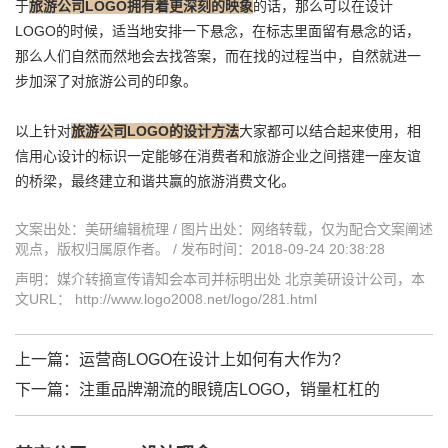
于
旅游公司LOGO拥有着更深刻的映象
的话，那么可以在设计
LOGO的时候，适当地安排一下悬念，在标志里面留有悬念的话，
那么人们自然而然地会去找答案，而在找的过程当中，自然就进一
步加深了对旅游公司的印象。
以上针对
旅游公司LOGO的设计方法
大家都可以结合起来使用，相
信用心设计的标识一定能够在消费者和旅游企业之间搭建一座友谊
的桥梁，最终建立和谐共赢的旅游消费文化。
文案出处：美研编辑梳理 / 图片出处：网络转载，仅为配合文案阐述
观点，版权归属原作者。 / 发布时间：2018-09-24 20:38:28
声明：媒介转摘宣传请知会本司并标明出处 北京美研设计公司，本
文URL： http://www.logo2008.net/logo/281.html
上一篇：
运营商LOGO在设计上如何有大作为?
下一篇：
注重品牌潮流的眼镜店LOGO，销量杠杠的