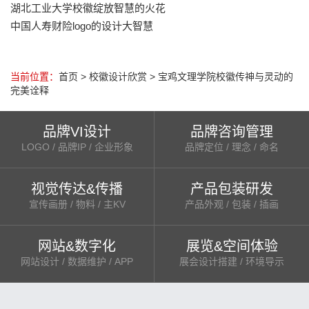
湖北工业大学校徽绽放智慧的火花
中国人寿财险logo的设计大智慧
当前位置：
首页
>
校徽设计欣赏
>
宝鸡文理学院校徽传神与灵动的
完美诠释
品牌VI设计
品牌咨询管理
LOGO / 品牌IP / 企业形象
品牌定位 / 理念 / 命名
视觉传达&传播
产品包装研发
宣传画册 / 物料 / 主KV
产品外观 / 包装 / 插画
网站&数字化
展览&空间体验
网站设计 / 数据维护 / APP
展会设计搭建 / 环境导示