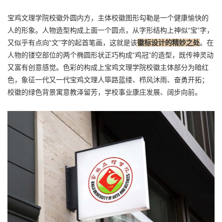
宝鸡文理学院校徽外圆内方，主体校徽图形勾勒是一个健康愉快的
人的形象。人物造型构成上面一个圆点，从字形结构上神似“宝”字，
又似乎有点向“文”字的起首笔画，这就是该
徽标设计的精妙之处
。在
人物的镂空部位的两个椭圆形状正巧构成“鸡冠”的造型，既传神灵动
又富有创意感觉。色彩的构成上宝鸡文理学院校徽主体部分为暗红
色，象征一代又一代宝鸡文理人筚路蓝缕、栉风沐雨、奋勇开拓；
校徽的绿色背景寓意教泽留芳，学校事业康庄发展、阔步向前。